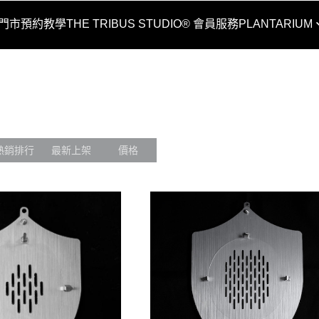
O® 門市預約教學
THE TRIBUS STUDIO® 會員服務
PLANTARIUM
蛇籠板
熱銷排行
最新上架
價格