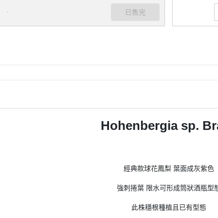
情
Hohenbergia sp. Bra
經典款球花鳳梨 葉面成灰紫色
強刺捲葉 限水可形成筒狀酒瓶型
此株穩根種植且已有型態