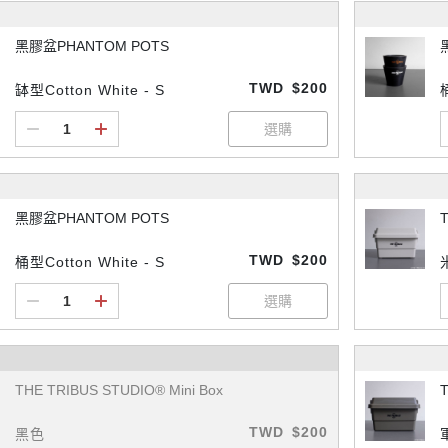
黑膠盆PHANTOM POTS
TWD
$200
缽型Cotton White - S
黑膠盆PHANTOM POTS
T
TWD
$200
桶型Cotton White - S
THE TRIBUS STUDIO® Mini Box
T
TWD
$200
黑色