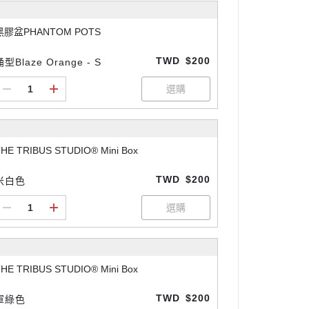
黑膠盆PHANTOM POTS
TWD
$200
桶型Blaze Orange - S
HE TRIBUS STUDIO® Mini Box
TWD
$200
米白色
HE TRIBUS STUDIO® Mini Box
TWD
$200
軍綠色