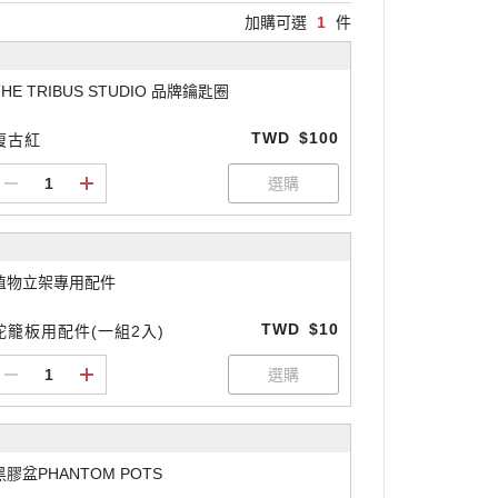
加購可選
1
件
THE TRIBUS STUDIO 品牌鑰匙圈
TWD
$100
復古紅
植物立架專用配件
TWD
$10
蛇籠板用配件(一組2入)
黑膠盆PHANTOM POTS